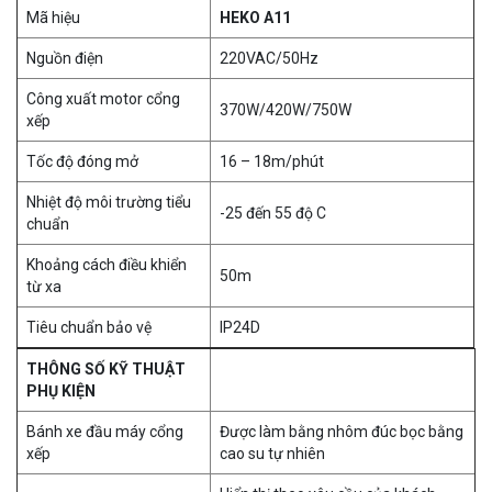
Mã hiệu
HEKO A11
Nguồn điện
220VAC/50Hz
Công xuất motor cổng
370W/420W/750W
xếp
Tốc độ đóng mở
16 – 18m/phút
Nhiệt độ môi trường tiểu
-25 đến 55 độ C
chuẩn
Khoảng cách điều khiển
50m
từ xa
Tiêu chuẩn bảo vệ
IP24D
THÔNG SỐ KỸ THUẬT
PHỤ KIỆN
Bánh xe đầu máy cổng
Được làm bằng nhôm đúc bọc bằng
xếp
cao su tự nhiên