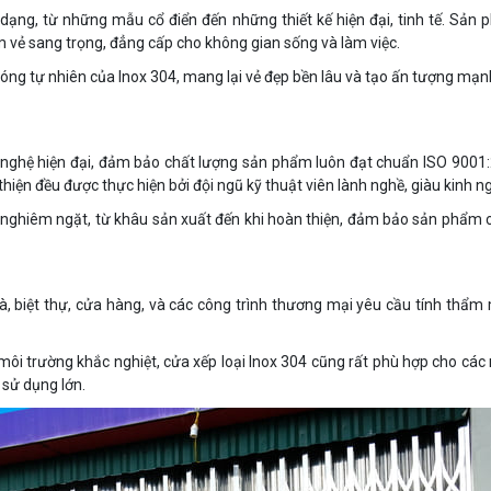
 dạng, từ những mẫu cổ điển đến những thiết kế hiện đại, tinh tế. Sản
vẻ sang trọng, đẳng cấp cho không gian sống và làm việc.
bóng tự nhiên của Inox 304, mang lại vẻ đẹp bền lâu và tạo ấn tượng mạ
 nghệ hiện đại, đảm bảo chất lượng sản phẩm luôn đạt chuẩn ISO 9001
thiện đều được thực hiện bởi đội ngũ kỹ thuật viên lành nghề, giàu kinh n
h nghiêm ngặt, từ khâu sản xuất đến khi hoàn thiện, đảm bảo sản phẩm 
hà, biệt thự, cửa hàng, và các công trình thương mại yêu cầu tính thẩm
n môi trường khắc nghiệt, cửa xếp loại Inox 304 cũng rất phù hợp cho các
 sử dụng lớn.