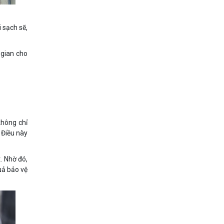
 sạch sẽ,
 gian cho
không chỉ
 Điều này
. Nhờ đó,
uả bảo vệ