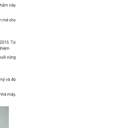
 phẩm này
nh mẽ cho
:2015. Từ
ghiệm.
cuối cùng
 mỹ và độ
 nhà máy,