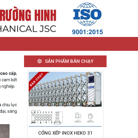
SẢN PHẨM BÁN CHẠY
 cao cấp
,
i cam kết
 nghiệp.
 chịu lực
đại, sáng
CỔNG XẾP INOX HEKO 31