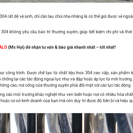
4 rất dễ vệ sinh, chỉ cần lau chùi nhẹ nhàng là có thể giữ được vẻ ngoài
 304 không yêu cầu bảo trì thường xuyên, giúp tiết kiệm chi phí và thời
ALO
(Ms Hợi) để nhận tư vấn & báo giá nhanh nhất – tốt nhất!
ọi công trình. Được chế tạo từ chất liệu Inox 304 cao cấp, sản phẩm 
p chống lại các tác động ngoại lực như va đập hoặc áp lực từ môi trường.
thông cao, nơi cổng cửa thường xuyên phải đối mặt với các lực tác động.
ng các môi trường khắc nghiệt như ven biển hoặc nơi có nhiều hóa chất
à hoặc cơ sở kinh doanh của bạn mà còn duy trì được độ bền bỉ và hiệu q