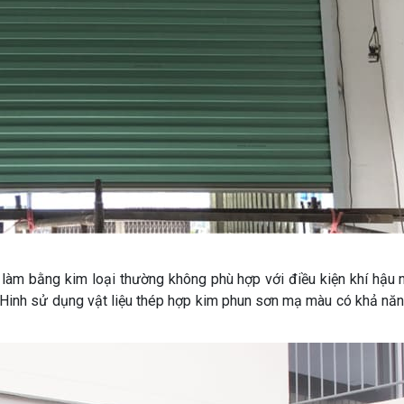
a làm bằng kim loại thường không phù hợp với điều kiện khí hậu
g Hinh sử dụng vật liệu thép hợp kim phun sơn mạ màu có khả nă