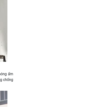
 nóng ẩm
ng chống