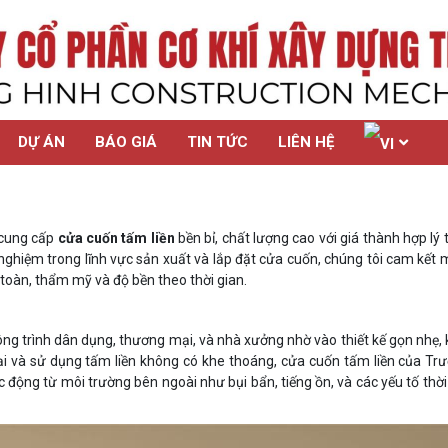
DỰ ÁN
BÁO GIÁ
TIN TỨC
LIÊN HỆ
 cung cấp
cửa cuốn tấm liền
bền bỉ, chất lượng cao với giá thành hợp lý 
 nghiệm trong lĩnh vực sản xuất và lắp đặt cửa cuốn, chúng tôi cam kết
oàn, thẩm mỹ và độ bền theo thời gian.
ông trình dân dụng, thương mại, và nhà xưởng nhờ vào thiết kế gọn nhẹ,
đại và sử dụng tấm liền không có khe thoáng, cửa cuốn tấm liền của Tr
 động từ môi trường bên ngoài như bụi bẩn, tiếng ồn, và các yếu tố thời 