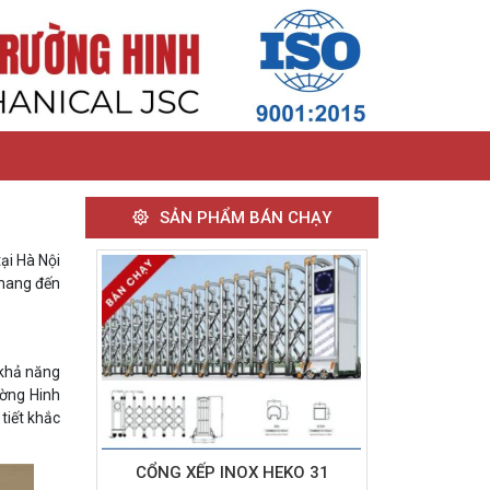
SẢN PHẨM BÁN CHẠY
tại Hà Nội
 mang đến
 khả năng
ường Hinh
tiết khắc
CỔNG XẾP INOX HEKO 31