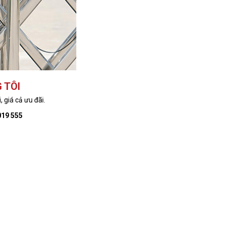
 TÔI
 giá cả ưu đãi.
019 555