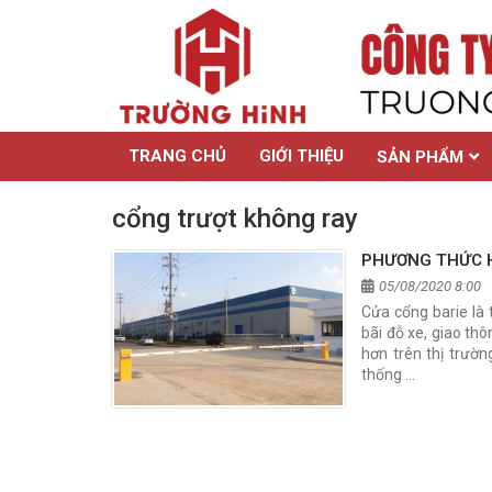
TRANG CHỦ
GIỚI THIỆU
SẢN PHẨM
cổng trượt không ray
PHƯƠNG THỨC H
05/08/2020 8:00
Cửa cổng barie là 
bãi đỗ xe, giao th
hơn trên thị trườn
thống …