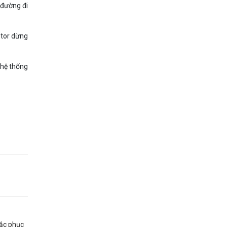
 đường đi
otor dừng
hệ thống
hắc phục