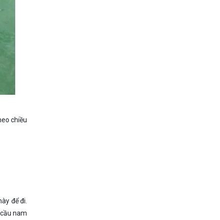
heo chiều
ày để đi.
u cầu nam