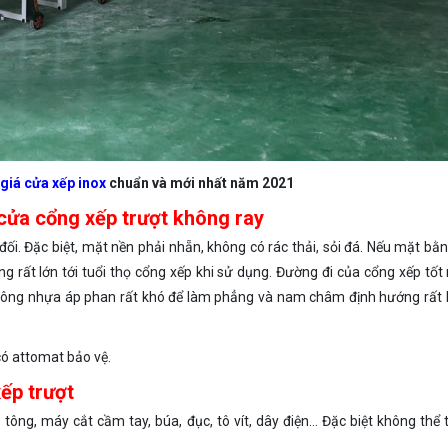
giá cửa xếp inox
chuẩn và mới nhất năm 2021
 cửa cổng xếp trượt không ray
i. Đặc biệt, mặt nền phải nhẵn, không có rác thải, sỏi đá. Nếu mặt bằn
 rất lớn tới tuổi thọ cổng xếp khi sử dụng. Đường đi của cổng xếp tốt
tông nhựa áp phan rất khó để làm phẳng và nam châm định hướng rất
 có attomat bảo vệ.
ếp trượt
ông, máy cắt cầm tay, búa, đục, tô vít, dây điện… Đặc biệt không thể 