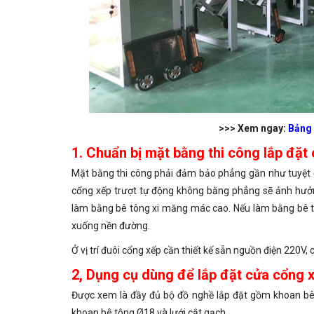
>>> Xem ngay:
Bảng 
1. Chuẩn bị mặt bằng thi công lắp đặt
Mặt bằng thi công phải đảm bảo phẳng gần như tuyệt đố
cổng xếp trượt tự động không bằng phẳng sẽ ảnh hưởng
làm bằng bê tông xi măng mác cao. Nếu làm bằng bê 
xuống nền đường.
Ở vị trí đuôi cổng xếp cần thiết kế sẵn nguồn điện 220V,
2, Dụng cụ dùng để lắp đặt cửa cổng x
Được xem là đầy đủ bộ đồ nghề lắp đặt gồm khoan bê t
khoan bê tông Ø18 và lưới cắt gạch.