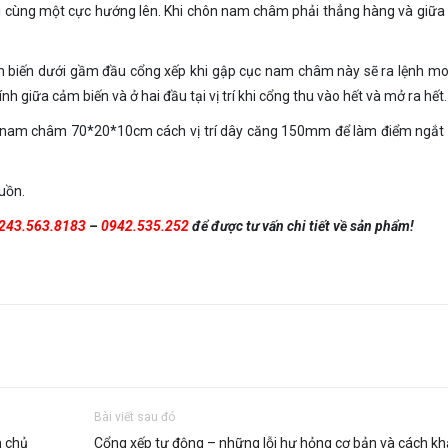
 cùng một cực hướng lên. Khi chôn nam châm phải thẳng hàng và giữa
biến dưới gầm đầu cổng xếp khi gập cục nam châm này sẽ ra lệnh m
h giữa cảm biến và ở hai đầu tại vị trí khi cổng thu vào hết và mở ra hết.
nam châm 70*20*10cm cách vị trí dây căng 150mm để làm điểm ngắt 
uồn.
243.563.8183
–
0942.535.252
để được tư vấn chi tiết về sản phẩm!
Bài viết sau đó
m chủ
Cổng xếp tự động – những lỗi hư hỏng cơ bản và cách k