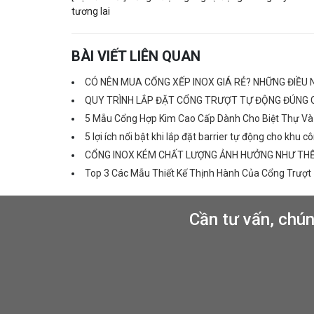
tương lai
BÀI VIẾT LIÊN QUAN
CÓ NÊN MUA CỔNG XẾP INOX GIÁ RẺ? NHỮNG ĐIỀU 
QUY TRÌNH LẮP ĐẶT CỔNG TRƯỢT TỰ ĐỘNG ĐÚNG 
5 Mẫu Cổng Hợp Kim Cao Cấp Dành Cho Biệt Thự Và 
5 lợi ích nổi bật khi lắp đặt barrier tự động cho khu 
CỔNG INOX KÉM CHẤT LƯỢNG ẢNH HƯỞNG NHƯ THẾ
Top 3 Các Mẫu Thiết Kế Thịnh Hành Của Cổng Trượt
Cần tư vấn, chún